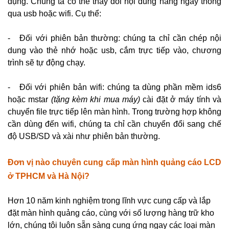
dụng. Chúng ta có thể thay đổi nội dung hằng ngày thông
qua usb hoặc wifi. Cụ thể:
- Đối với phiên bản thường: chúng ta chỉ cần chép nội
dung vào thẻ nhớ hoặc usb, cắm trực tiếp vào, chương
trình sẽ tự động chạy.
- Đối với phiên bản wifi: chúng ta dùng phần mềm ids6
hoặc mstar
(tặng kèm khi mua máy)
cài đặt ở máy tính và
chuyển file trực tiếp lên màn hình. Trong trường hợp không
cần dùng đến wifi, chúng ta chỉ cần chuyển đổi sang chế
độ USB/SD và xài như phiên bản thường.
Đơn vị nào chuyên cung cấp màn hình quảng cáo LCD
ở TPHCM và Hà Nội?
Hơn 10 năm kinh nghiệm trong lĩnh vực cung cấp và lắp
đặt màn hình quảng cáo,
cùng với số lượng hàng trữ kho
lớn, chúng tôi luôn sẵn sàng cung ứng ngay các loại màn