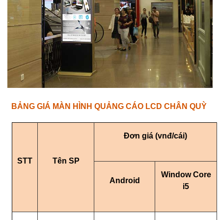
BẢNG GIÁ MÀN HÌNH QUẢNG CÁO LCD CHÂN QUỲ
Đơn giá (vnđ/cái)
STT
Tên SP
Window Core
Android
i5