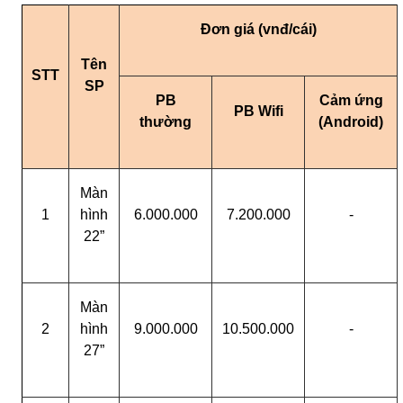
Đơn giá (vnđ/cái)
Tên
STT
SP
PB
Cảm ứng
PB Wifi
thường
(Android)
Màn
1
hình
6.000.000
7.200.000
-
22”
Màn
2
hình
9.000.000
10.500.000
-
27”