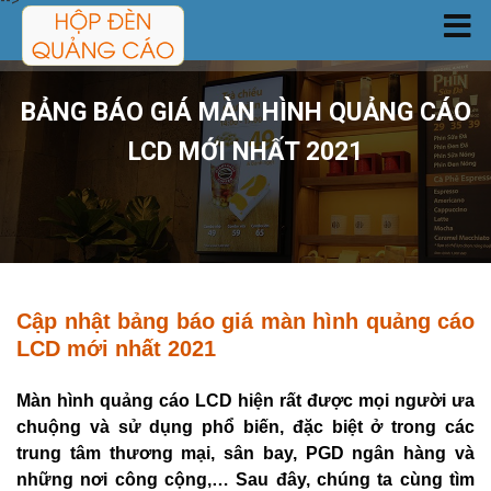
-->
TRANG CHỦ
BẢNG BÁO GIÁ MÀN HÌNH QUẢNG CÁO
SẢN PHẨM
LCD MỚI NHẤT 2021
DỊCH VỤ
CÔNG TRÌNH
Cập nhật bảng báo giá màn hình quảng cáo
TIN TỨC
LCD mới nhất 2021
GIỚI THIỆU
Màn hình quảng cáo LCD hiện rất được mọi người ưa
chuộng và sử dụng phổ biến, đặc biệt ở trong các
trung tâm thương mại, sân bay, PGD ngân hàng và
LIÊN HỆ
những nơi công cộng,… Sau đây, chúng ta cùng tìm