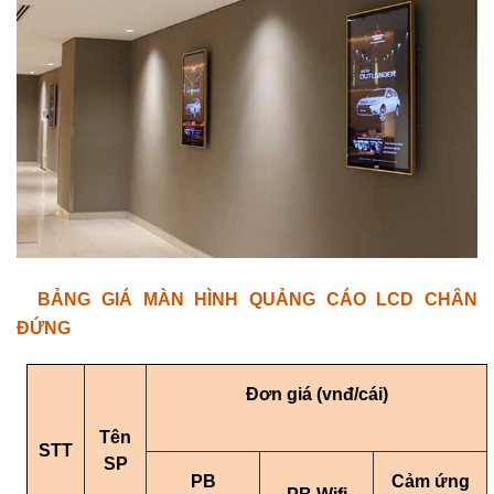
BẢNG GIÁ MÀN HÌNH QUẢNG CÁO LCD CHÂN
ĐỨNG
Đơn giá (vnđ/cái)
Tên
STT
SP
PB
Cảm ứng