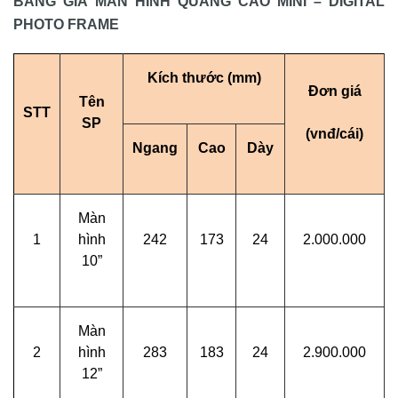
BẢNG GIÁ MÀN HÌNH QUẢNG CÁO MINI – DIGITAL
PHOTO FRAME
Kích thước (mm)
Đơn giá
Tên
STT
SP
(vnđ/cái)
Ngang
Cao
Dày
Màn
1
hình
242
173
24
2.000.000
10”
Màn
2
hình
283
183
24
2.900.000
12”