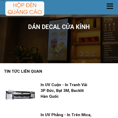
-->
TRANG CHỦ
DÁN DECAL CỬA KÍNH
SẢN PHẨM
DỊCH VỤ
CÔNG TRÌNH
TIN TỨC LIÊN QUAN
TIN TỨC
In UV Cuộn - In Tranh Vải
3P Đức, Bạt 3M, Backlit
GIỚI THIỆU
Hàn Quốc
LIÊN HỆ
In UV Phẳng - In Trên Mica,