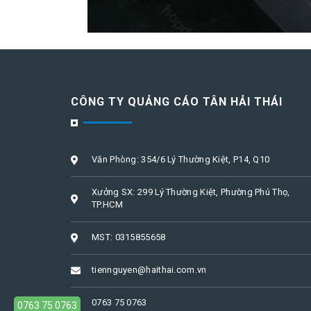
CÔNG TY QUẢNG CÁO TÂN HẢI THÁI
Văn Phòng: 354/6 Lý Thường Kiệt, P14, Q10
Xưởng SX: 299 Lý Thường Kiệt, Phường Phú Thọ,
TP.HCM
MST: 0315855658
tiennguyen@haithai.com.vn
0763 75 0763
0763 75 0763