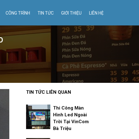
CÔNG TRÌNH
TIN TỨC
GIỚI THIỆU
LIÊN HỆ
O
TIN TỨC LIÊN QUAN
Thi Công Màn
Hình Led Ngoài
Trời Tại VinCom
Bà Triệu