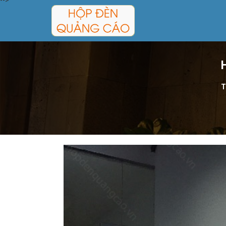
-->
T