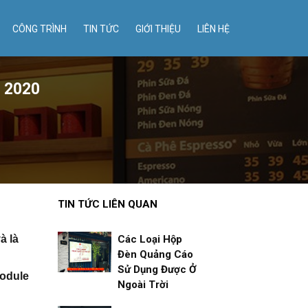
CÔNG TRÌNH
TIN TỨC
GIỚI THIỆU
LIÊN HỆ
 2020
TIN TỨC LIÊN QUAN
à là
Các Loại Hộp
Đèn Quảng Cáo
Sử Dụng Được Ở
odule
Ngoài Trời