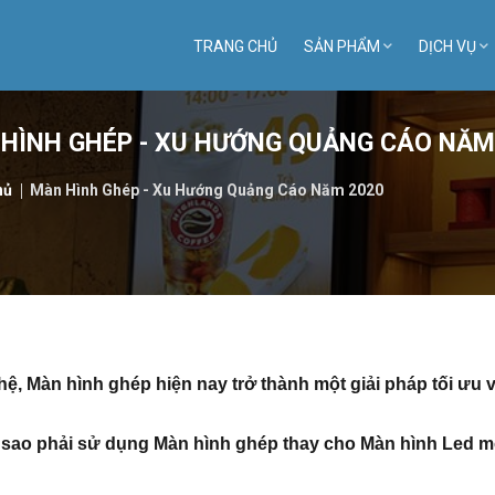
TRANG CHỦ
SẢN PHẨM
DỊCH VỤ
HÌNH GHÉP - XU HƯỚNG QUẢNG CÁO NĂM
hủ
Màn Hình Ghép - Xu Hướng Quảng Cáo Năm 2020
hệ,
Màn hình ghép
hiện nay trở thành một giải pháp tối ưu v
ại sao phải sử dụng Màn hình ghép thay cho
Màn hình Led m