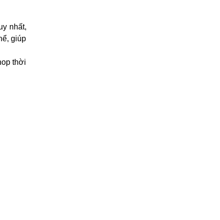
uy nhất,
hể, giúp
hop thời