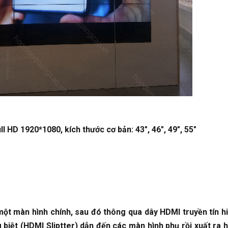
l HD 1920*1080, kích thước cơ bản: 43", 46", 49", 55"
một màn hình chính, sau đó thông qua dây HDMI truyền tín h
 biệt (HDMI Sliptter) dẫn đến các màn hình phụ rồi xuất ra 