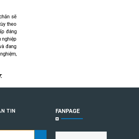
 chắn sẽ
tùy theo
cấp đáng
n nghiệp
 và đang
 nghiệm,
.
FANPAGE
N TIN