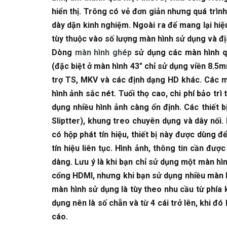
hiển thị. Trông có vẻ đơn giản nhưng quá trình 
dày dặn kinh nghiệm. Ngoài ra để mang lại hi
tùy thuộc vào số lượng màn hình sử dụng và đị
Dòng
màn hình ghép
sử dụng các màn hình qu
(đặc biệt ở màn hình 43″ chỉ sử dụng viền 8.5m
trợ TS, MKV và các định dạng HD khác. Các mà
hình ảnh sắc nét. Tuổi thọ cao, chi phí bảo trì
dụng nhiều hình ảnh càng ổn định. Các thiết b
Sliptter), khung treo chuyên dụng và dây nối. 
có hộp phát tín hiệu, thiết bị này được dùng
tín hiệu liên tục. Hình ảnh, thông tin cần đư
dàng. Lưu ý là khi bạn chỉ sử dụng một màn hìn
cổng HDMI, nhưng khi bạn sử dụng nhiều màn hì
màn hình sử dụng là tùy theo nhu cầu từ phía
dụng nên là số chẵn và từ 4 cái trở lên, khi 
cáo.