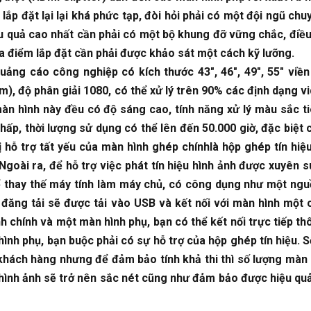
lắp đặt lại lại khá phức tạp, đòi hỏi phải có một đội ngũ chu
ệu quả cao nhất cần phải có một bộ khung đỡ vững chắc, điều
a điểm lắp đặt cần phải được khảo sát một cách kỹ lưỡng.
ảng cáo công nghiệp có kích thước 43″, 46″, 49″, 55″ viề
m), độ phân giải 1080, có thể xử lý trên 90% các định dạng v
n hình này đều có độ sáng cao, tính năng xử lý màu sắc tiê
 thấp, thời lượng sử dụng có thể lên đến 50.000 giờ, đặc biệt
ị hỗ trợ tất yếu của màn hình ghép chínhlà hộp ghép tín hi
Ngoài ra, để hỗ trợ việc phát tín hiệu hình ảnh được xuyên 
 để thay thế máy tính làm máy chủ, có công dụng như một ngu
ợc đăng tải sẽ được tải vào USB và kết nối với màn hình một
h chính và một màn hình phụ, bạn có thể kết nối trực tiếp t
nh phụ, bạn buộc phải có sự hỗ trợ của hộp ghép tín hiệu. 
 khách hàng nhưng để đảm bảo tính khả thi thì số lượng màn 
đó hình ảnh sẽ trở nên sắc nét cũng như đảm bảo được hiệu q