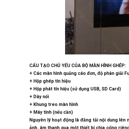
CẤU TẠO CHỦ YẾU CỦA BỘ MÀN HÌNH GHÉP:
+ Các màn hình quảng cáo đơn, độ phân giải Ful
+ Hộp ghép tín hiệu
+ Hộp phát tín hiệu (sử dụng USB, SD Card)
+ Dây nối
+ Khung treo màn hình
+ Máy tính (nếu cần)
Nguyên lý hoạt động là đăng tải nội dung lên 
ảnh, âm thanh qua một thiết bị chia cổng riêng