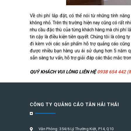
Về chi phí lắp đặt, có thể nói từ những tính nă
không nhỏ. Trên thị trường hiện nay cũng có rất 
nhu cầu đặc thù của từng khách hàng mà chi phí l
tin cậy là điều kiện tiên quyết. Chúng tôi là cô
đi kèm với các sản phẩm hỗ trợ quảng cáo cũng 
được nhiều bạn hàng ưu ái sử dụng hơn 5 năm qua.
sẵn sàng tư vấn, hỗ trợ giải đáp các thắc mắc tron
QUÝ KHÁCH VUI LÒNG LIÊN HỆ
0938 654 442 (
CÔNG TY QUẢNG CÁO TÂN HẢI THÁI
Văn Phòng: 354/6 Lý Thường Kiệt, P14, Q10