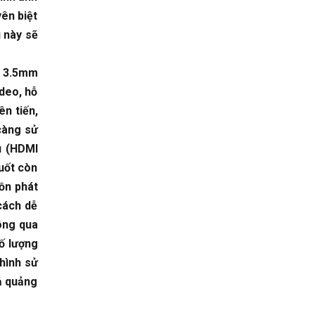
yên biệt
 này sẽ
n 3.5mm
ideo, hỗ
n tiến,
 càng sử
ệu (HDMI
suốt còn
ồn phát
 cách dễ
hông qua
Số lượng
hình sử
uả quảng