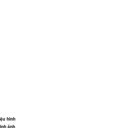
iệu hình
hình ảnh