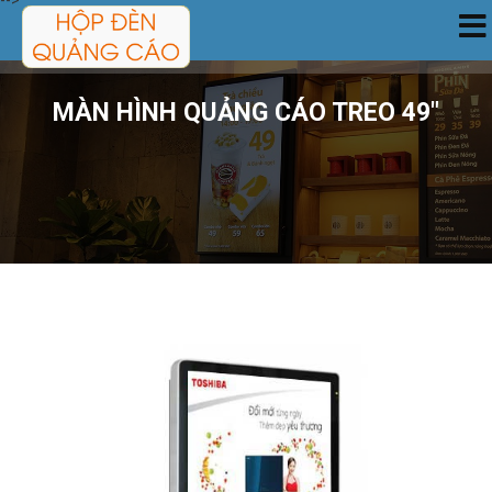
-->
TRANG CHỦ
MÀN HÌNH QUẢNG CÁO TREO 49"
SẢN PHẨM
DỊCH VỤ
CÔNG TRÌNH
TIN TỨC
GIỚI THIỆU
LIÊN HỆ