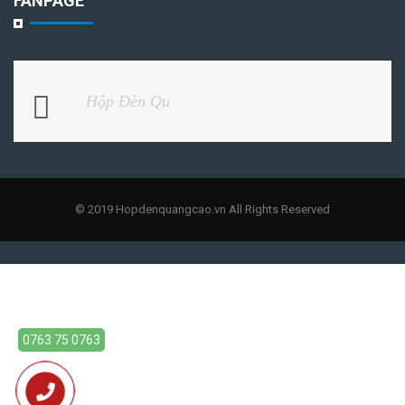
FANPAGE
Hộp Đèn Qu
© 2019 Hopdenquangcao.vn All Rights Reserved
0763 75 0763