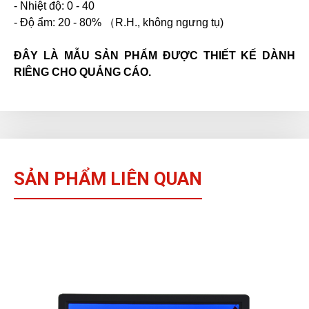
- Nhiệt độ: 0 - 40
- Độ ẩm: 20 - 80% （R.H., không ngưng tụ)
ĐÂY LÀ MẪU SẢN PHẨM ĐƯỢC THIẾT KẾ DÀNH
RIÊNG CHO QUẢNG CÁO.
SẢN PHẨM LIÊN QUAN