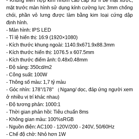
- Khung viền hợp kim nhôm cao cấp xử lí bề mặt xước,
mặt trước màn hình sử dụng kính cường lực 3mm chống
chói, phần vỏ lưng được làm bằng kim loại cứng dập
định hình.
- Màn hình: IPS LED
- Tỉ lệ hiển thị: 16:9 (1920×1080)
- Kích thước khung ngoài: 1140.9x671.9x88.3mm
- Kích thước hiển thị: 1076.5 x 607.5mm
- Kích thước điểm ảnh: 0.48x0.48mm
- Độ sáng: 350cd/m2
- Công suất: 100W
- Thông số màu: 1,7 tỷ màu
- Góc nhìn: 178°/178° （Ngang/ dọc, đáp ứng người xem
ở nhiều vị trí khác nhau)
- Độ tương phản: 1000:1
- Thời gian phản hồi: Tiêu chuẩn 8ms
- Không gian màu: 100%sRGB
- Nguồn điện: AC100 - 120V/200 - 240V, 50/60Hz
- Chế độ chờ: Nhỏ hơn 1W