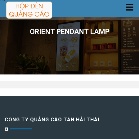
-->
TRANG CHỦ
ORIENT PENDANT LAMP
SẢN PHẨM
DỊCH VỤ
CÔNG TRÌNH
TIN TỨC
GIỚI THIỆU
CÔNG TY QUẢNG CÁO TÂN HẢI THÁI
LIÊN HỆ