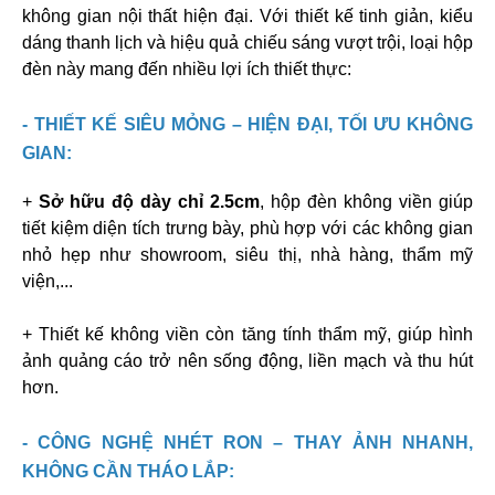
không gian nội thất hiện đại. Với thiết kế tinh giản, kiểu
dáng thanh lịch và hiệu quả chiếu sáng vượt trội, loại hộp
đèn này mang đến nhiều lợi ích thiết thực:
- THIẾT KẾ SIÊU MỎNG – HIỆN ĐẠI, TỐI ƯU KHÔNG
GIAN:
+
Sở hữu độ dày chỉ 2.5cm
, hộp đèn không viền giúp
tiết kiệm diện tích trưng bày, phù hợp với các không gian
nhỏ hẹp như showroom, siêu thị, nhà hàng, thẩm mỹ
viện,...
+ Thiết kế không viền còn tăng tính thẩm mỹ, giúp hình
ảnh quảng cáo trở nên sống động, liền mạch và thu hút
hơn.
- CÔNG NGHỆ NHÉT RON – THAY ẢNH NHANH,
KHÔNG CẦN THÁO LẮP: