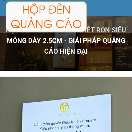
-->
TRANG CHỦ
HỘP ĐÈN KHÔNG VIỀN NHÉT RON SIÊU
SẢN PHẨM
MỎNG DÀY 2.5CM - GIẢI PHÁP QUẢNG
CÁO HIỆN ĐẠI
DỊCH VỤ
CÔNG TRÌNH
TIN TỨC
GIỚI THIỆU
LIÊN HỆ