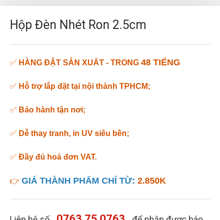
Hộp Đèn Nhét Ron 2.5cm
48 TIẾNG
✅
HÀNG ĐẶT SẢN XUẤT - TRONG
✅
Hỗ trợ lắp đặt tại nội thành TPHCM;
✅
Bảo hành tận nơi;
✅
Dễ thay tranh, in UV siêu bền
;
✅
Đầy đủ hoá đơn VAT.
GIÁ THÀNH PHẨM CHỈ TỪ:
2.850K
👉
0763 75 0763
Liên hệ số
để nhận được báo