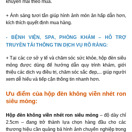
khuyến mãi theo mùa.
+ Ánh sáng tươi tắn giúp hình ảnh món ăn hấp dẫn hơn,
kích thích quyết định mua hàng.
- BỆNH VIỆN, SPA, PHÒNG KHÁM – HỖ TRỢ
TRUYỀN TẢI THÔNG TIN DỊCH VỤ RÕ RÀNG:
+ Tại các cơ sở y tế và chăm sóc sức khỏe, hộp đèn siêu
mỏng được dùng để hướng dẫn quy trình khám, giới
thiệu các dịch vụ điều trị, chăm sóc sắc đẹp,... giúp người
xem dễ hiểu và tiếp cận thông tin nhanh hơn.
Ưu điểm của hộp đèn không viền nhét ron
siêu mỏng:
Hộp đèn không viền nhét ron siêu mỏng
– độ dày chỉ
2.5cm – đang trở thành lựa chọn hàng đầu cho các
thương hiệu cần quảng bá hình ảnh chuyên nghiệp trong