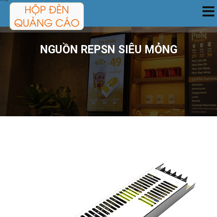
-->
TRANG CHỦ
NGUỒN REPSN SIÊU MỎNG
SẢN PHẨM
DỊCH VỤ
CÔNG TRÌNH
TIN TỨC
GIỚI THIỆU
LIÊN HỆ