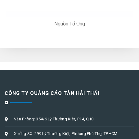
Nguồn Tổ Ong
CÔNG TY QUẢNG CÁO TÂN HẢI THÁI
Văn Phòng: 354/6 Lý Thường Kiệt, P14, Q10
Xưởng SX: 299 Lý Thường Kiệt, Phường Phú Thọ, TP.HCM